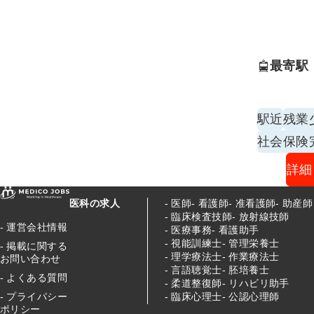
最寄駅
駅近
残業
社会保険
詳細
医科の求人
医師
看護師
准看護師
助産師
臨床検査技師
放射線技師
運営会社情報
医療事務
看護助手
視能訓練士
管理栄養士
掲載に関する
理学療法士
作業療法士
お問い合わせ
言語聴覚士
胚培養士
よくある質問
柔道整復師
リハビリ助手
臨床心理士
公認心理師
プライパシー
ポリシー