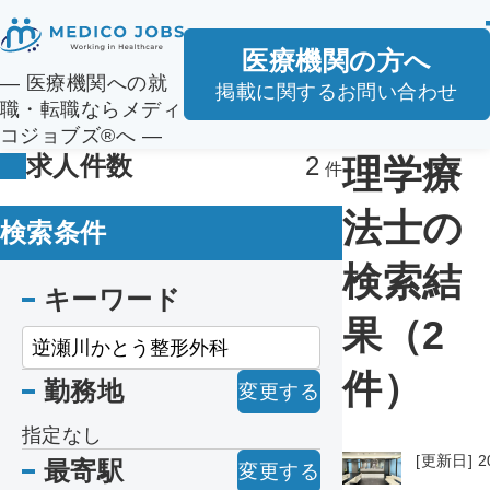
医療機関の方へ
― 医療機関への就
掲載に関するお問い合わせ
職・転職ならメディ
コジョブズ®へ ―
求人件数
2
理学療
法士の
検索条件
検索結
キーワード
果（2
件）
勤務地
変更する
指定なし
[更新日] 2
最寄駅
変更する