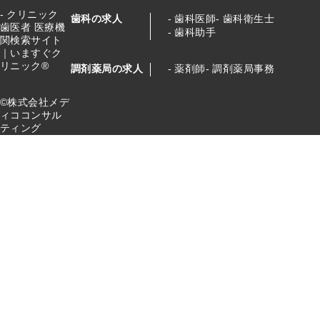
クリニック
歯科の求人
歯科医師
歯科衛生士
歯医者 医療機
歯科助手
関検索サイト
｜いますぐク
リニック®
調剤薬局の求人
薬剤師
調剤薬局事務
©株式会社メデ
ィココンサル
ティング