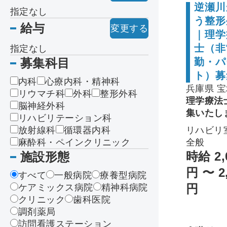
逆瀬川
指定なし
う整形
給与
変更する
｜理学
士（非
指定なし
募集科目
勤・パ
ト）募
内科
心療内科・精神科
兵庫県 
リウマチ科
外科
整形外科
理学療法
脳神経外科
集いたし
リハビリテーション科
放射線科
循環器内科
リハビリ
麻酔科・ペインクリニック
全般
時給 2,
施設形態
円 〜 2
すべて
一般病院
療養型病院
円
ケアミックス病院
精神科病院
クリニック
歯科医院
調剤薬局
訪問看護ステーション