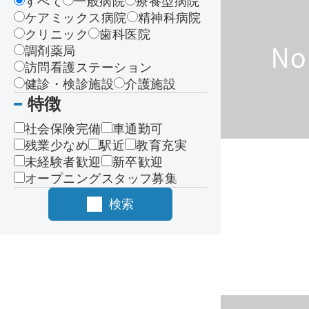
すべて
一般病院
療養型病院
ケアミックス病院
精神科病院
クリニック
歯科医院
調剤薬局
訪問看護ステーション
健診・検診施設
介護施設
特徴
社会保険完備
車通勤可
残業少なめ
駅近
教育充実
未経験者歓迎
新卒歓迎
オープニングスタッフ募集
検索