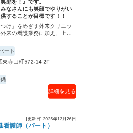
に笑顔を！』です。
くみなさんにも笑顔でやりがい
提供することが目標です！！
りつけ」をめざす外来クリニッ
科外来の看護業務に加え、上部
トをお任せします。
で安全・円滑な診療を支えるポ
パート
寺山町572-14 2F
リアージ、電子カルテ入力補助
完備
（皮下・筋注・静注）、心電
ル/溶連菌等）、X線検査の準
詳細を見る
打撲等の外科的簡易処置の介
[更新日] 2025年12月26日
観察、患者説明（副反応・セル
准看護師（パート）