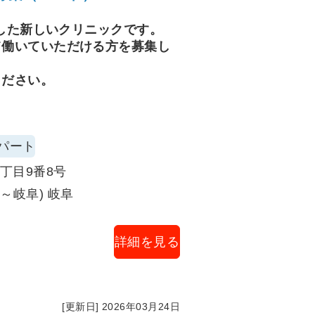
ト、電話対応、院内動線・待ち
院した新しいクリニックです。
て働いていただける方を募集し
実施（標準予防策、環境整備、
ください。
疹・にきび等の外用処置、創傷
介助 等）
パート
ダーモスコピー観察補助・培養
丁目9番8号
導、ホームケア指導（年齢・生
～岐阜) 岐阜
詳細を見る
確認、前処置説明、静脈路確
備
O₂/血圧/心電図）、体位変換
ベリング
[更新日] 2026年03月24日