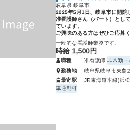
フケア等）
岐阜県 岐阜市
生活指導・服薬指導のサポー
2025年5月1日、岐阜市に開
時間の調整
准看護師さん（パート）とし
物品・薬品管理、感染対策の
ています。
廃棄物管理）
ご興味のある方はぜひご応募
一般的な看護師業務です。
主な業務（皮膚科外来処置）
時給 1,500円
処置準備・介助（湿疹・蕁麻
被覆材の選択・貼付、凍結療法
職種
准看護師
非常勤・
皮膚科特有の検査補助（含：
勤務地
岐阜県岐阜市東島2
採取 等）
スキンケア・外用薬の塗布指
最寄駅
JR東海道本線(浜松
活背景に応じた説明）
車通勤可
主な業務（内視鏡）
検査前対応
：問診・既往/内服
保、鎮静時のモニタリング準
検査中対応
：バイタル監視（Sp
介助、サンプル受け取り・ラ