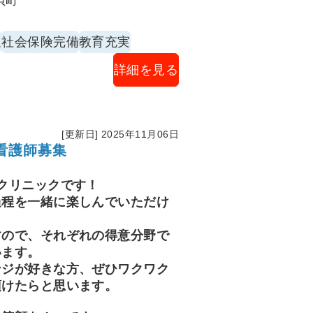
貝町
対応
護業務
迎
社会保険完備
教育充実
婦人科未経験の方やブランクが
詳細を見る
段階を踏んでご指導させていた
[更新日] 2025年11月06日
看護師募集
クリニックです！
過程を一緒に楽しんでいただけ
すので、それぞれの得意分野で
います。
ンジが好きな方、ぜひワクワク
頂けたらと思います。