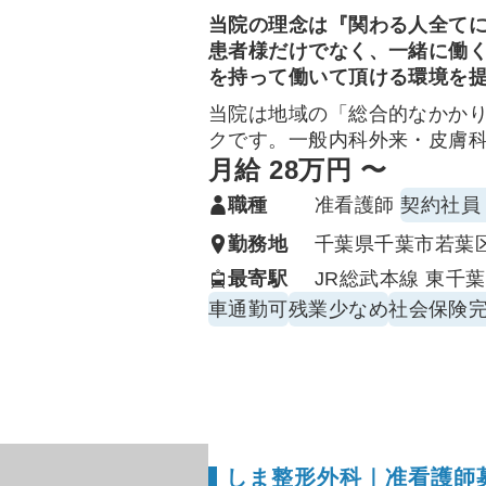
当院の理念は『関わる人全て
患者様だけでなく、一緒に働
を持って働いて頂ける環境を
当院は地域の「総合的なかか
クです。一般内科外来・皮膚
／下部内視鏡の周術期サポー
月給 28万円 〜
患者さまに寄り添い、チーム
職種
准看護師
契約社員
ジションです。
勤務地
千葉県千葉市若葉区東
主な業務（一般外来）
最寄駅
JR総武本線 東千葉
問診・バイタル測定、初期ト
車通勤可
残業少なめ
社会保険
採血・点滴/ルート確保、注射
図、尿検査・迅速検査（インフ
備・介助
処置介助（創傷処置、熱傷・
助）
予防接種の準備・接種介助・
しま整形外科｜准看護師