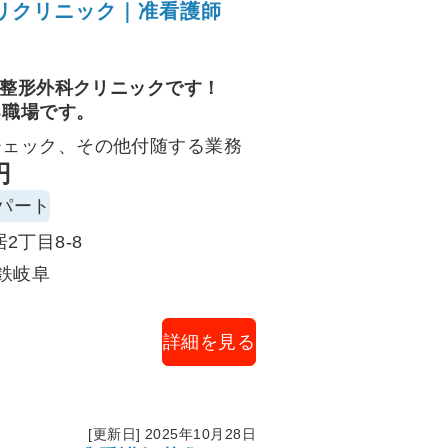
リクリニック｜准看護師
、覚醒評価・転倒予防、結果説
、機器・消耗品の在庫/品質管
の整形外科クリニックです！
る職場です。
チェック、その他付随する業務
が連携するチーム体制。
円
。
パート
2丁目8-8
タル等の基本業務からスタート
鉄岐阜
なお休みや時短のご相談も可能
談ください）。
詳細を見る
と感じていただける温かい看護
か？ご応募を心よりお待ちして
[更新日] 2025年10月28日