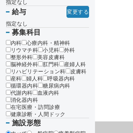
指定なし
給与
変更する
指定なし
募集科目
内科
心療内科・精神科
リウマチ科
小児科
外科
整形外科
美容皮膚科
脳神経外科
肛門科
産婦人科
リハビリテーション科
皮膚科
産科
婦人科
呼吸器内科
循環器内科
糖尿病内科
代謝内科
血液内科
消化器内科
在宅医療・訪問診療
健康診断・人間ドック
施設形態