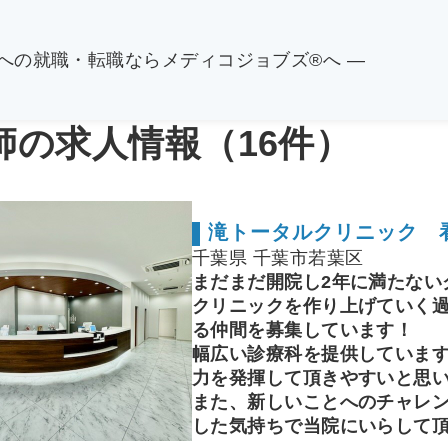
関への就職・転職ならメディコジョブズ®へ ―
師の求人情報（16件）
滝トータルクリニック 
千葉県 千葉市若葉区
まだまだ開院し2年に満たない
クリニックを作り上げていく
る仲間を募集しています！
幅広い診療科を提供していま
力を発揮して頂きやすいと思
また、新しいことへのチャレ
した気持ちで当院にいらして