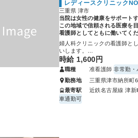
います。
レディースクリニックNO
三重県 津市
当院は女性の健康をサポート
この地域で信頼される医療を
看護師としてともに働いてく
婦人科クリニックの看護師と
いします。
・採血、注射、点滴
時給 1,600円
・診察の介助、処置の介助
職種
准看護師
非常勤・
・設備や機材の滅菌、清掃
勤務地
三重県津市納所町68
最寄駅
近鉄名古屋線 津新
車通勤可