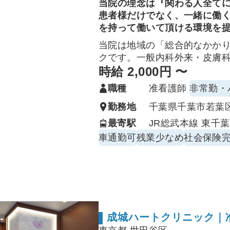
当院の理念は『関わる人全て
患者様だけでなく、一緒に働
を持って働いて頂ける環境を
当院は地域の「総合的なかか
クです。一般内科外来・皮膚
／下部内視鏡の周術期サポー
時給 2,000円 〜
患者さまに寄り添い、チーム
職種
准看護師
非常勤・
ジションです。
勤務地
千葉県千葉市若葉区東
主な業務（一般外来）
最寄駅
JR総武本線 東千葉
問診・バイタル測定、初期ト
車通勤可
残業少なめ
社会保険
採血・点滴/ルート確保、注射
図、尿検査・迅速検査（インフ
備・介助
処置介助（創傷処置、熱傷・
助）
予防接種の準備・接種介助・
成城ハートクリニック｜
フケア等）