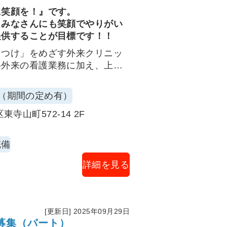
に笑顔を！』です。
くみなさんにも笑顔でやりがい
提供することが目標です！！
りつけ」をめざす外来クリニッ
科外来の看護業務に加え、上部
トをお任せします。
で安全・円滑な診療を支えるポ
（期間の定め有）
寺山町572-14 2F
リアージ、電子カルテ入力補助
完備
（皮下・筋注・静注）、心電
ル/溶連菌等）、X線検査の準
詳細を見る
打撲等の外科的簡易処置の介
[更新日] 2025年09月29日
観察、患者説明（副反応・セル
募集（パート）