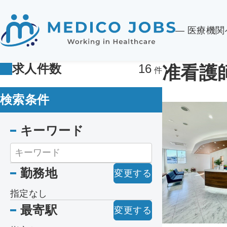
― 医療機
求人件数
16
准看護
検索条件
キーワード
勤務地
変更する
指定なし
最寄駅
変更する