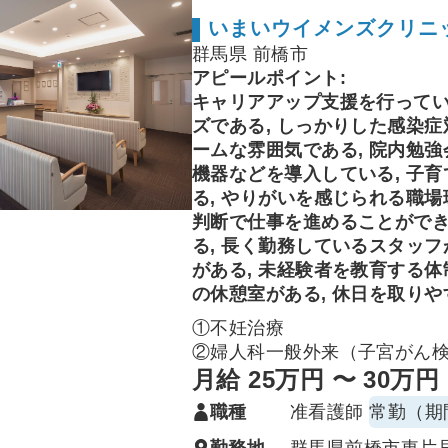
いまいウイメンズクリニ
群馬県 前橋市
アピールポイント:
キャリアアップ支援を行ってい
ズである, しっかりした感染症
ームな雰囲気である, 院内勉強
機器などを導入している, 子
る, やりがいを感じられる職場
判断で仕事を進めることができ
る, 長く勤務しているスタッフ
がある, 未経験者を教育する体
の休憩室がある, 休日を取りや
①不妊治療
②婦人科一般外来（子宮がん
③流産・中絶/子宮内膜ポリー
月給 25万円 〜 30万円
護業務が主な診療内容です。
職種
准看護師
常勤（期
その他