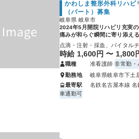
かわしま整形外科リハビ
検査後対応
：リカバリー観察
明時の誘導・指導
（パート）募集
スコープ洗浄・消毒の手順実施
岐阜県 岐阜市
理、感染対策の遵守
2024年5月開院リハビリ充実
痛みが和らぐ瞬間に寄り添え
点滴・注射・採血、バイタル
医師・看護師・受付/クラーク
時給 1,600円 〜 1,800
困った時はすぐ相談できます
職種
准看護師
非常勤・
未経験・ブランクのある方へ
勤務地
岐阜県岐阜市下土居
できることから
：採血・バイ
最寄駅
名鉄名古屋本線 名
し、得意分野を伸ばせます。
車通勤可
育児・家庭と両立も応援
：急
です（面接時に遠慮なくご相
患者さまに「来てよかった」
を、仲間と一緒に届けません