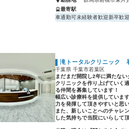
勤務地
群馬県前橋市東片
・患者様への治療説明や相談
最寄駅
・採血、点滴、注射などの看
車通勤可
未経験者歓迎
新卒歓
・院内環境整備
が業務内容となりますが、産
ある方も、当院スタッフより
だきます
滝トータルクリニック 
千葉県 千葉市若葉区
まだまだ開院し2年に満たない
クリニックを作り上げていく
る仲間を募集しています！
幅広い診療科を提供していま
力を発揮して頂きやすいと思
また、新しいことへのチャレ
した気持ちで当院にいらして