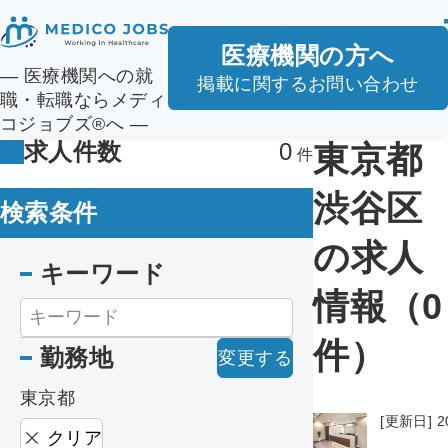
医療機関の方へ
― 医療機関への就
掲載に関するお問い合わせ
職・転職ならメディ
コジョブズ®へ ―
求人件数
0
東京都
渋谷区
検索条件
の求人
キーワード
情報（0
件）
勤務地
変更する
東京都
[更新日] 2
クリア