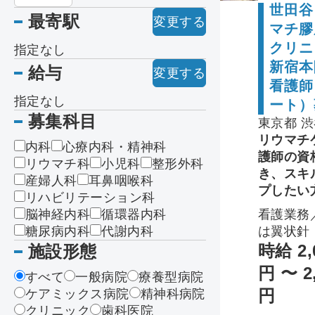
世田谷
最寄駅
変更する
マチ膠
クリニ
指定なし
新宿本
給与
変更する
看護師
指定なし
ート）
募集科目
東京都 
リウマチ
内科
心療内科・精神科
護師の資
リウマチ科
小児科
整形外科
き、スキ
産婦人科
耳鼻咽喉科
プしたい
リハビリテーション科
脳神経内科
循環器内科
看護業務
糖尿病内科
代謝内科
は翼状針
管採血／
時給 2,
施設形態
臀部への
円 〜 2
すべて
一般病院
療養型病院
射／患者
円
ケアミックス病院
精神科病院
情報説明
クリニック
歯科医院