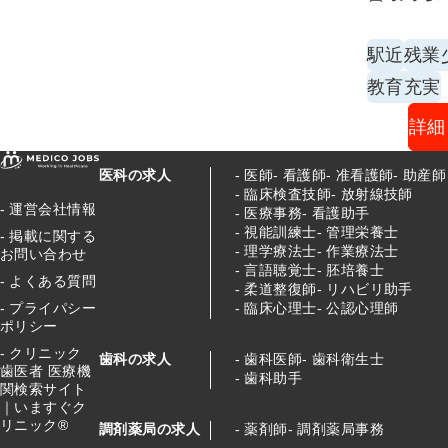
駅近
残業
教育充実
詳細
医科の求人
医師
看護師
准看護師
助産師
臨床検査技師
放射線技師
運営会社情報
医療事務
看護助手
視能訓練士
管理栄養士
掲載に関する
理学療法士
作業療法士
お問い合わせ
言語聴覚士
胚培養士
よくある質問
柔道整復師
リハビリ助手
臨床心理士
公認心理師
プライパシー
ポリシー
クリニック
歯科の求人
歯科医師
歯科衛生士
歯医者 医療機
歯科助手
関検索サイト
｜いますぐク
リニック®
調剤薬局の求人
薬剤師
調剤薬局事務