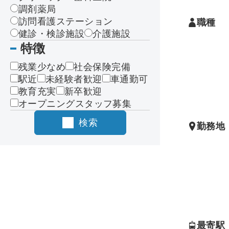
／医学情
調剤薬局
信／健診
訪問看護ステーション
職種
の採血の
健診・検診施設
介護施設
など
特徴
残業少なめ
社会保険完備
駅近
未経験者歓迎
車通勤可
教育充実
新卒歓迎
オープニングスタッフ募集
検索
勤務地
最寄駅