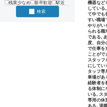
残業少なめ
新卒歓迎
駅近
機器など
している,
検索
て中でも
すい職場
やりがい
られる職
である, 
度、自分
で仕事を
ことがで
スタッフ
にしている
タッフ専
車場がある
経験者を
る体制に
いる, ス
専用の休
ある, 退