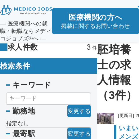
医療機関の方へ
― 医療機関への就
掲載に関するお問い合わせ
職・転職ならメディ
コジョブズ®へ ―
求人件数
3
胚培養
士の求
検索条件
人情報
キーワード
（3件）
勤務地
変更する
[更新日] 2
指定なし
いまい
最寄駅
変更する
メンズ