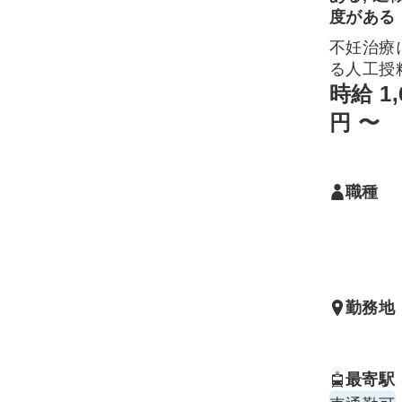
度がある
不妊治療
る人工授
外受精・
時給 1,
精・胚培
円 〜
わる業務
ます。ク
クの詳細
職種
ムページ
ください
勤務地
最寄駅