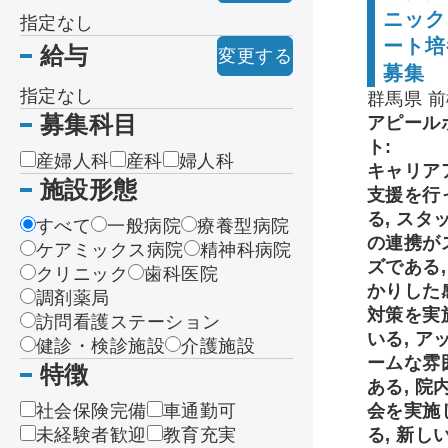
ニック
指定なし
ート培
給与
変更する
募集
指定なし
群馬県 
募集科目
アピール
ト:
産婦人科
産科
婦人科
キャリア
施設形態
支援を行
る, スタ
すべて
一般病院
療養型病院
の連携が
ケアミックス病院
精神科病院
ズである,
クリニック
歯科医院
かりした
調剤薬局
対策を実
訪問看護ステーション
いる, ア
健診・検診施設
介護施設
ームな雰
特徴
ある, 院
社会保険完備
車通勤可
会を実施
未経験者歓迎
教育充実
る, 新し