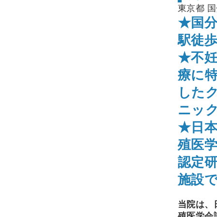
東京都 
★国
駅徒歩
★不
療に
した
ニッ
★日
殖医
認定
施設
当院は、
殖医学会