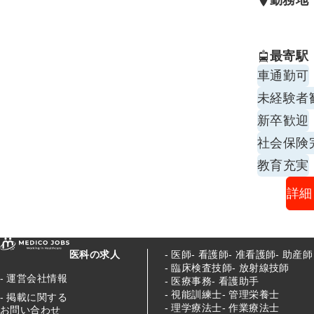
勤務地
最寄駅
車通勤可
未経験者
新卒歓迎
社会保険
教育充実
詳細
医科の求人
医師
看護師
准看護師
助産師
臨床検査技師
放射線技師
運営会社情報
医療事務
看護助手
視能訓練士
管理栄養士
掲載に関する
理学療法士
作業療法士
お問い合わせ