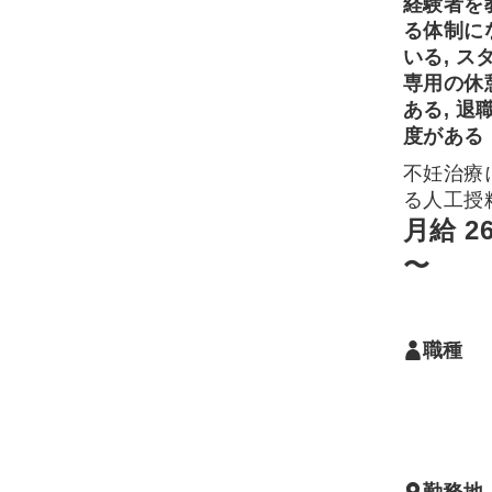
経験者を
る体制に
いる, ス
専用の休
ある, 退
度がある
不妊治療
る人工授
外受精・
月給 2
精・胚培
〜
わる業務
ます。ク
クの詳細
職種
ムページ
ください