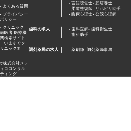
言語聴覚士
胚培養士
よくある質問
柔道整復師
リハビリ助手
臨床心理士
公認心理師
プライパシー
ポリシー
クリニック
歯科の求人
歯科医師
歯科衛生士
歯医者 医療機
歯科助手
関検索サイト
｜いますぐク
リニック®
調剤薬局の求人
薬剤師
調剤薬局事務
©株式会社メデ
ィココンサル
ティング