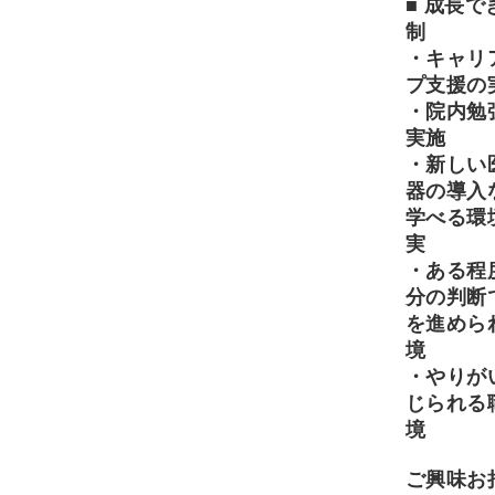
■ 成長で
制
・キャリ
プ支援の
・院内勉
実施
・新しい
器の導入
学べる環
実
・ある程
分の判断
を進めら
境
・やりが
じられる
境
ご興味お