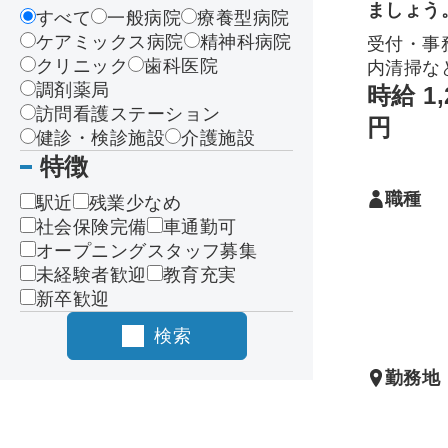
ましょう
すべて
一般病院
療養型病院
ケアミックス病院
精神科病院
受付・事
クリニック
歯科医院
内清掃な
調剤薬局
務を幅広
時給 1,
訪問看護ステーション
ートして
円
健診・検診施設
介護施設
きます。
特徴
いただく
たくさん
職種
駅近
残業少なめ
すが、入
社会保険完備
車通勤可
ォローい
オープニングスタッフ募集
すので焦
未経験者歓迎
教育充実
緒に頑張
新卒歓迎
ょう。
尚、突発
検索
員不足の
勤務地
護助手を
すること
ます。配