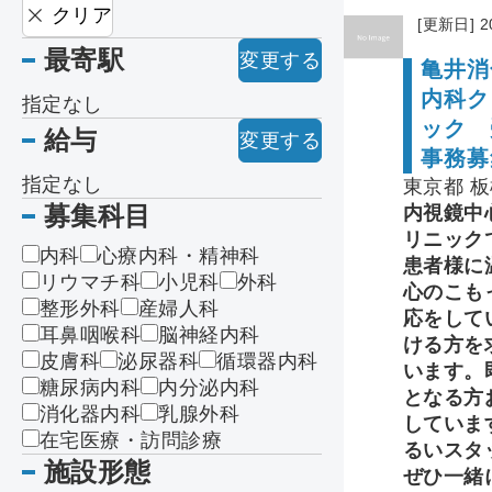
クリア
[更新日] 2
最寄駅
変更する
亀井消
内科ク
指定なし
ック 
給与
変更する
事務募
指定なし
東京都 
募集科目
内視鏡中
リニック
内科
心療内科・精神科
患者様に
リウマチ科
小児科
外科
心のこも
整形外科
産婦人科
応をして
耳鼻咽喉科
脳神経内科
ける方を
皮膚科
泌尿器科
循環器内科
います。
糖尿病内科
内分泌内科
となる方
消化器内科
乳腺外科
していま
在宅医療・訪問診療
るいスタ
施設形態
ぜひ一緒