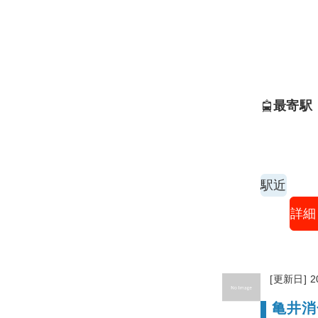
はありま
最寄駅
駅近
詳細
[更新日] 2
亀井消