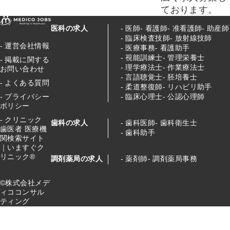
ております。
医科の求人
医師
看護師
准看護師
助産師
臨床検査技師
放射線技師
運営会社情報
医療事務
看護助手
視能訓練士
管理栄養士
掲載に関する
理学療法士
作業療法士
お問い合わせ
言語聴覚士
胚培養士
よくある質問
柔道整復師
リハビリ助手
臨床心理士
公認心理師
プライパシー
ポリシー
クリニック
歯科の求人
歯科医師
歯科衛生士
歯医者 医療機
歯科助手
関検索サイト
｜いますぐク
リニック®
調剤薬局の求人
薬剤師
調剤薬局事務
©株式会社メデ
ィココンサル
ティング