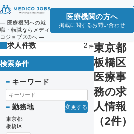
医療機関の方へ
― 医療機関への就
掲載に関するお問い合わせ
職・転職ならメディ
コジョブズ®へ ―
求人件数
2
東京都
板橋区
検索条件
医療事
キーワード
務の求
人情報
勤務地
変更する
（2件）
東京都
板橋区