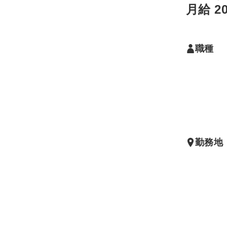
務を幅広
月給 2
ートして
きます。
いただく
職種
たくさん
すが、入
ォローい
すので焦
緒に頑張
ょう。
尚、突発
員不足の
勤務地
護助手を
すること
ます。配
はありま