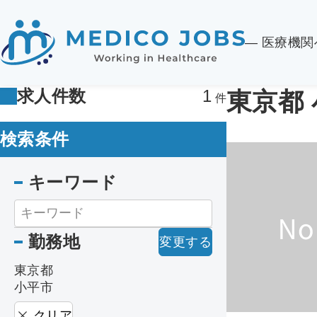
― 医療機
求人件数
1
東京都
検索条件
キーワード
勤務地
変更する
東京都
小平市
クリア