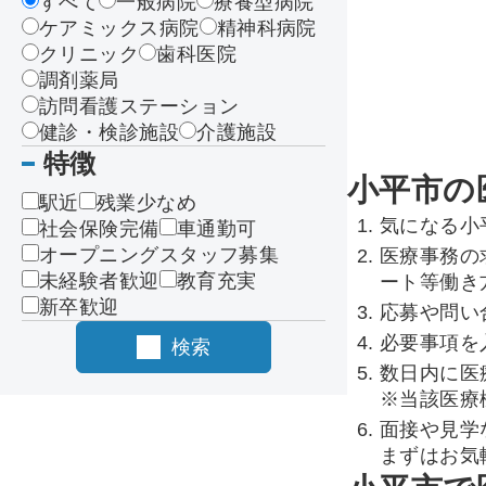
すべて
一般病院
療養型病院
ケアミックス病院
精神科病院
クリニック
歯科医院
調剤薬局
訪問看護ステーション
健診・検診施設
介護施設
特徴
小平市の
駅近
残業少なめ
気になる小
社会保険完備
車通勤可
オープニングスタッフ募集
医療事務の
未経験者歓迎
教育充実
ート等働き
新卒歓迎
応募や問い
必要事項を
検索
数日内に医
※当該医療
面接や見学
まずはお気