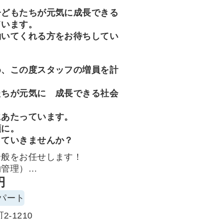
子どもたちが元気に成長できる
ています。
働いてくれる方をお待ちしてい
め、この度スタッフの増員を計
たちが元気に 成長できる社会
にあたっています。
顔に。
っていきませんか？
全般をお任せします！
約管理）
円
スキャンなど）
パート
の介助など）
-1210