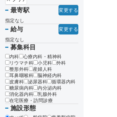
最寄駅
変更する
指定なし
給与
変更する
指定なし
募集科目
内科
心療内科・精神科
リウマチ科
小児科
外科
整形外科
産婦人科
耳鼻咽喉科
脳神経内科
皮膚科
泌尿器科
循環器内科
糖尿病内科
内分泌内科
消化器内科
乳腺外科
在宅医療・訪問診療
施設形態