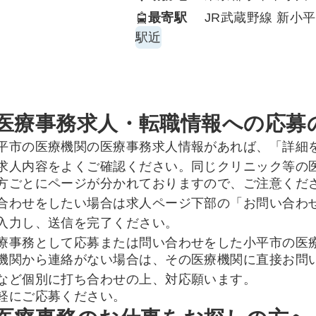
・カルテ代行業務
最寄駅
JR武蔵野線 新小平
・院内清掃 など
駅近
医療事務求人・転職情報への応募
平市の医療機関の医療事務求人情報があれば、「詳細
求人内容をよくご確認ください。同じクリニック等の
方ごとにページが分かれておりますので、ご注意くだ
合わせをしたい場合は求人ページ下部の「お問い合わ
入力し、送信を完了ください。
療事務として応募または問い合わせをした小平市の医
機関から連絡がない場合は、その医療機関に直接お問
など個別に打ち合わせの上、対応願います。
軽にご応募ください。