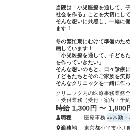
当院は「小児医療を通して、
社会を作る」ことを大切にし
そんな想いに共感し、一緒に
ます！
冬の繁忙期にむけて準備のた
画しています！
「小児医療を通して、子ども
を作っていきたい」
そんな想いのもと、日々診療
子どもたちとそのご家族を笑
そんなクリニックを一緒に作
クリニック内の医療事務業務
・受付業務（受付・案内・予
・電話対応
時給 1,300円 〜 1,800
・文書管理（ファイリング・
職種
医療事務
非常勤・
・会計・レセプト業務
・簡単な診療補助（予防接種
勤務地
東京都小平市小川町2