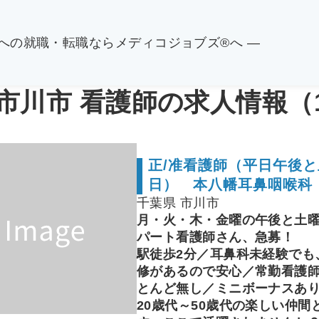
関への就職・転職ならメディコジョブズ®へ ―
 市川市 看護師の求人情報（
正/准看護師（平日午後と
日） 本八幡耳鼻咽喉科
千葉県 市川市
月・火・木・金曜の午後と土曜
パート看護師さん、急募！
駅徒歩2分／耳鼻科未経験でも
修があるので安心／常勤看護
とんど無し／ミニボーナスあ
20歳代～50歳代の楽しい仲