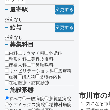
最寄駅
変更する
指定なし
給与
変更する
指定なし
募集科目
内科
リウマチ科
小児科
整形外科
美容皮膚科
産婦人科
耳鼻咽喉科
リハビリテーション科
皮膚科
産科
婦人科
循環器内科
在宅医療・訪問診療
施設形態
市川市の
すべて
一般病院
療養型病院
気になる市
ケアミックス病院
精神科病院