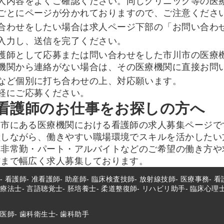
人内容をよくご確認ください。同じクリニック等の医
ごとにページが分かれておりますので、ご注意くださ
合わせをしたい場合は求人ページ下部の「お問い合わ
入力し、送信を完了ください。
護師として応募または問い合わせをした市川市の医療
機関から連絡がない場合は、その医療機関に直接お問
など個別に打ち合わせの上、対応願います。
軽にご応募ください。
看護師のお仕事をお探しの方へ
川市にある医療機関における看護師の求人募集ページで
献しながら、働きやすい職場環境でスキルを活かしたい
や非常勤・パート・アルバイトなどのご希望の働き方や
方まで幅広く求人募集しております。
師
看護師
准看護師
助産師
臨床検査技師
放射線技師
医療事務
看
業療法士
言語聴覚士
胚培養士
柔道整復師
リハビリ助手
臨床心理
科医師
歯科衛生士
歯科助手