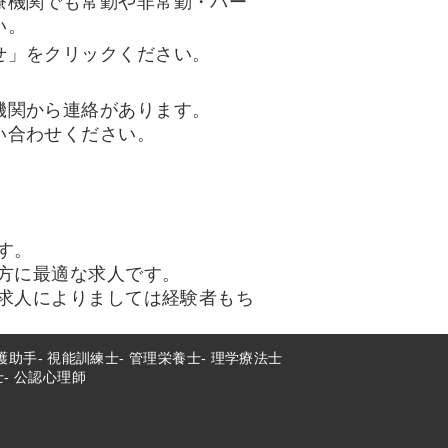
療機関でも常勤や非常勤・パー
い。
せ」をクリックください。
機関から連絡があります。
い合わせください。
す。
方に最適な求人です。
求人によりましては経験者もち
護助手
視能訓練士
管理栄養士
理学療法士
士
公認心理師