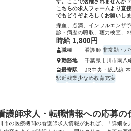
す。ここで活躍されませんか
こちらの求人フォームより直
でもどうぞよろしくお願いし
採血、点滴、インフルエンザ
診・病歴の聴取、聴力検査、X
掃や簡単なカルテ入力等の事
時給 1,800円
耳鼻科未経験の方も、ブラン
職種
看護師
非常勤・パ
ので安心。
勤務地
千葉県市川市南八幡5
最寄駅
JR中央・総武線 
駅近
残業少なめ
教育充実
看護師求人・転職情報への応募の
川市の医療機関の看護師求人情報があれば、「詳細を