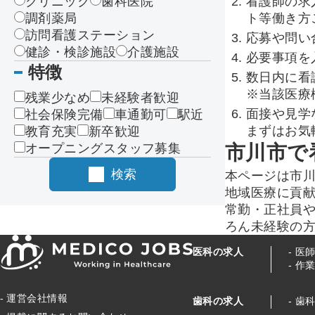
クリニック
歯科医院
看護師の求
調剤薬局
ト等働き方
訪問看護ステーション
応募や問い
健診・検診施設
介護施設
必要事項を
特徴
数日内に看
※当該医療
残業少なめ
未経験者歓迎
面接や見学
社会保険完備
車通勤可
駅近
まずはお気
教育充実
新卒歓迎
オープニングスタッフ募集
市川市で
検索
本ページは市
地域医療に貢
常勤・正社員
ろん未経験の
医科の求人
医
作
運営会社情報
歯科の求人
歯