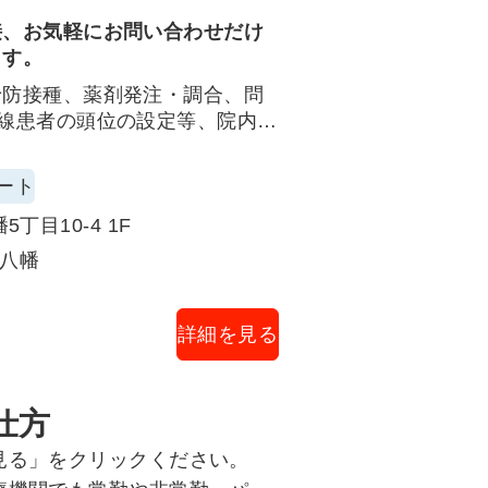
？
接、お気軽にお問い合わせだけ
ます。
予防接種、薬剤発注・調合、問
線患者の頭位の設定等、院内清
務も含みます。
クのある方も丁寧な研修がある
ート
丁目10-4 1F
本八幡
詳細を見る
仕方
見る」をクリックください。