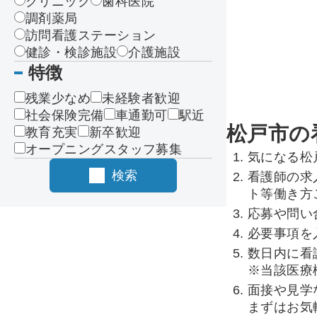
クリニック
歯科医院
調剤薬局
訪問看護ステーション
健診・検診施設
介護施設
特徴
残業少なめ
未経験者歓迎
社会保険完備
車通勤可
駅近
松戸市の
教育充実
新卒歓迎
オープニングスタッフ募集
気になる松
検索
看護師の求
ト等働き方
応募や問い
必要事項を
数日内に看
※当該医療
面接や見学
まずはお気