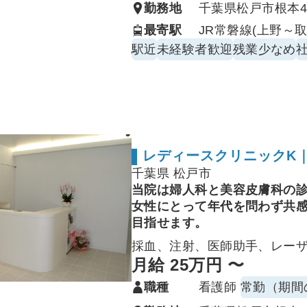
勤務地
千葉県松戸市根本453
最寄駅
JR常磐線(上野～取
駅近
未経験者歓迎
残業少なめ
レディースクリニックK
千葉県 松戸市
当院は婦人科と美容皮膚科の
女性にとって年代を問わず共
目指せます。
採血、注射、医師助手、レー
月給 25万円 〜
職種
看護師
常勤（期間