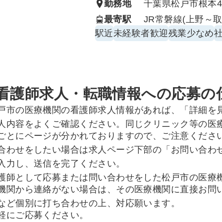
勤務地
千葉県松戸市根本453
最寄駅
JR常磐線(上野～取
駅近
未経験者歓迎
残業少なめ
看護師求人・転職情報への応募の
戸市の医療機関の看護師求人情報があれば、「詳細を
人内容をよくご確認ください。同じクリニック等の医
ごとにページが分かれておりますので、ご注意くださ
合わせをしたい場合は求人ページ下部の「お問い合わ
入力し、送信を完了ください。
護師として応募または問い合わせをした松戸市の医療
機関から連絡がない場合は、その医療機関に直接お問
など個別に打ち合わせの上、対応願います。
軽にご応募ください。