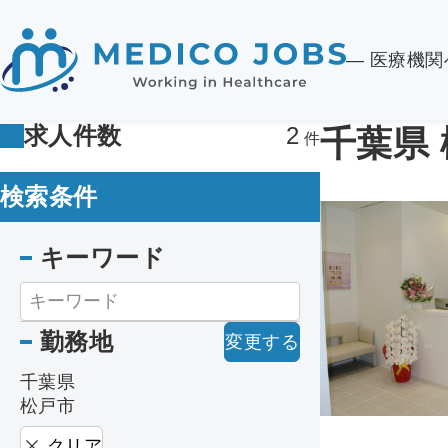
― 医療機
求人件数
2
千葉県
検索条件
キーワード
勤務地
変更する
千葉県
松戸市
クリア