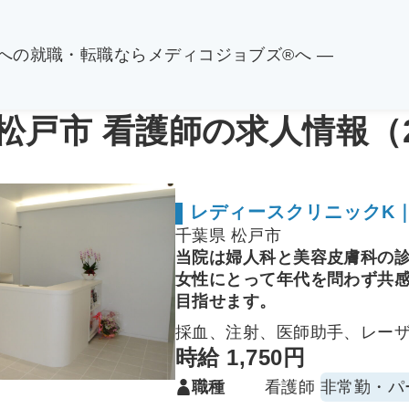
関への就職・転職ならメディコジョブズ®へ ―
 松戸市 看護師の求人情報（
レディースクリニックK
千葉県 松戸市
当院は婦人科と美容皮膚科の
女性にとって年代を問わず共
目指せます。
採血、注射、医師助手、レー
時給 1,750円
職種
看護師
非常勤・パ