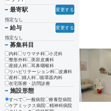
最寄駅
変更する
指定なし
給与
変更する
指定なし
募集科目
内科
リウマチ科
小児科
整形外科
美容皮膚科
産婦人科
耳鼻咽喉科
リハビリテーション科
皮膚科
産科
婦人科
循環器内科
在宅医療・訪問診療
施設形態
すべて
一般病院
療養型病院
ケアミックス病院
精神科病院