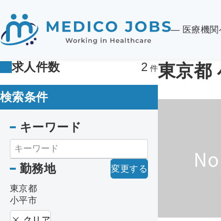
― 医療機
求人件数
2
東京都
検索条件
キーワード
勤務地
変更する
東京都
小平市
クリア