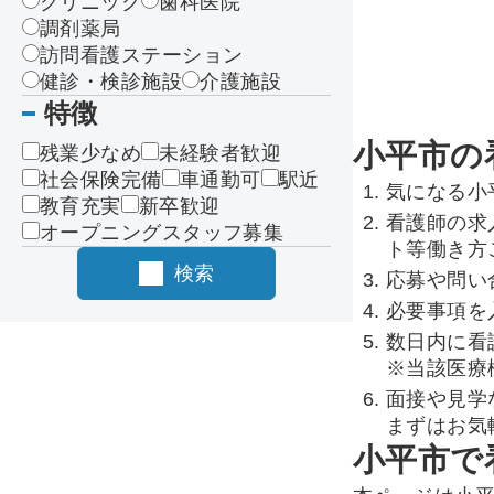
クリニック
歯科医院
調剤薬局
訪問看護ステーション
健診・検診施設
介護施設
特徴
小平市の
残業少なめ
未経験者歓迎
社会保険完備
車通勤可
駅近
気になる小
教育充実
新卒歓迎
看護師の求
オープニングスタッフ募集
ト等働き方
検索
応募や問い
必要事項を
数日内に看
※当該医療
面接や見学
まずはお気
小平市で