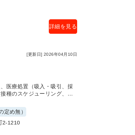
詳細を見る
[更新日] 2026年04月10日
ク
定、医療処置（吸入・吸引、採
防接種のスケジューリング、ホ
療器具の在庫管理、環境管理
の定め無）
-1210