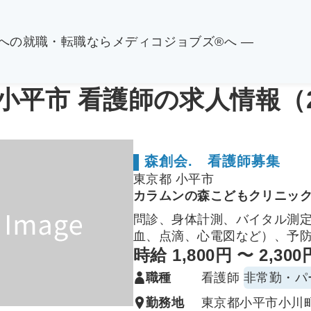
関への就職・転職ならメディコジョブズ®へ ―
 小平市 看護師の求人情報（
森創会. 看護師募集
東京都 小平市
カラムンの森こどもクリニッ
問診、身体計測、バイタル測
血、点滴、心電図など）、予
ームケア指導、院内薬品や医
時給 1,800円 〜 2,300
（院内感染対策や清掃等）等
職種
看護師
非常勤・パ
勤務地
東京都小平市小川町2