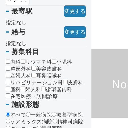
最寄駅
変更する
指定なし
給与
変更する
指定なし
募集科目
内科
リウマチ科
小児科
整形外科
美容皮膚科
産婦人科
耳鼻咽喉科
リハビリテーション科
皮膚科
産科
婦人科
循環器内科
在宅医療・訪問診療
施設形態
すべて
一般病院
療養型病院
ケアミックス病院
精神科病院