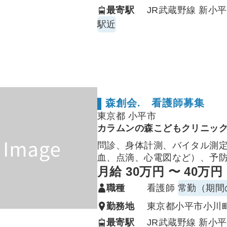
最寄駅
JR武蔵野線 新小平
駅近
森創会. 看護師募集
東京都 小平市
カラムンの森こどもクリニッ
問診、身体計測、バイタル測
血、点滴、心電図など）、予
ームケア指導、院内薬品や医
月給 30万円 〜 40万円
（院内感染対策や清掃等）等
職種
看護師
常勤（期間
勤務地
東京都小平市小川町2
最寄駅
JR武蔵野線 新小平