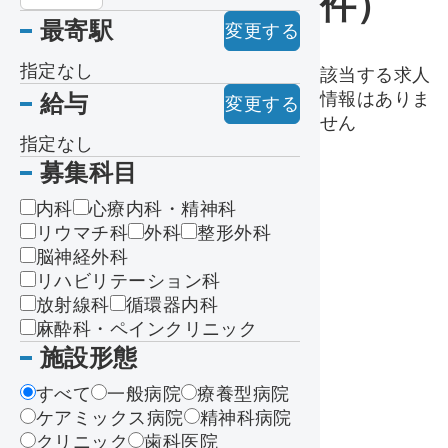
件）
最寄駅
変更する
指定なし
該当する求人
情報はありま
給与
変更する
せん
指定なし
募集科目
内科
心療内科・精神科
リウマチ科
外科
整形外科
脳神経外科
リハビリテーション科
放射線科
循環器内科
麻酔科・ペインクリニック
施設形態
すべて
一般病院
療養型病院
ケアミックス病院
精神科病院
クリニック
歯科医院