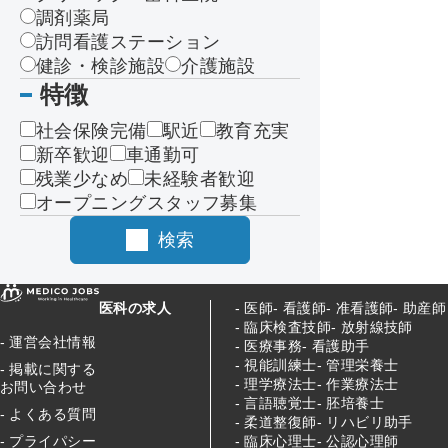
調剤薬局
訪問看護ステーション
健診・検診施設
介護施設
特徴
社会保険完備
駅近
教育充実
新卒歓迎
車通勤可
残業少なめ
未経験者歓迎
オープニングスタッフ募集
検索
医科の求人
医師
看護師
准看護師
助産師
臨床検査技師
放射線技師
運営会社情報
医療事務
看護助手
視能訓練士
管理栄養士
掲載に関する
理学療法士
作業療法士
お問い合わせ
言語聴覚士
胚培養士
よくある質問
柔道整復師
リハビリ助手
臨床心理士
公認心理師
プライパシー