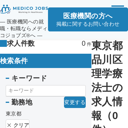
医療機関の方へ
― 医療機関への就
掲載に関するお問い合わせ
職・転職ならメディ
コジョブズ®へ ―
求人件数
0
東京都
品川区
検索条件
理学療
キーワード
法士の
求人情
勤務地
変更する
報（0
東京都
クリア