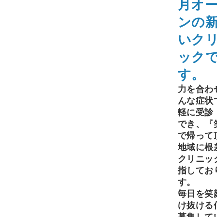
月オ
ンの
いク
ック
す。
力を合わ
んな症状
軽に受診
でき、『
で帰って
地域に根
クリニッ
指してお
す。
毎日を笑
け抜ける