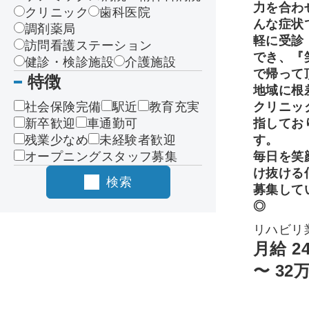
力を合わ
クリニック
歯科医院
んな症状
調剤薬局
軽に受診
訪問看護ステーション
でき、『
健診・検診施設
介護施設
で帰って
特徴
地域に根
社会保険完備
駅近
教育充実
クリニッ
新卒歓迎
車通勤可
指してお
残業少なめ
未経験者歓迎
す。
オープニングスタッフ募集
毎日を笑
け抜ける
検索
募集して
◎
リハビリ
月給 2
〜 32