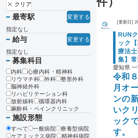
件）
クリア
最寄駅
変更する
[更新日] 2
指定なし
RUN
給与
変更する
ック【
療法士
指定なし
集】常
募集科目
愛知県 
内科
心療内科・精神科
令和８
リウマチ科
外科
整形外科
月オ
脳神経外科
リハビリテーション科
ンの
放射線科
循環器内科
いク
麻酔科・ペインクリニック
施設形態
ック
すべて
一般病院
療養型病院
す。
ケアミックス病院
精神科病院