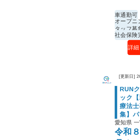
車通勤可
オープニ
タッフ募
社会保険
詳細
[更新日] 2
RUN
ック【
療法士
集】パ
愛知県 
令和８