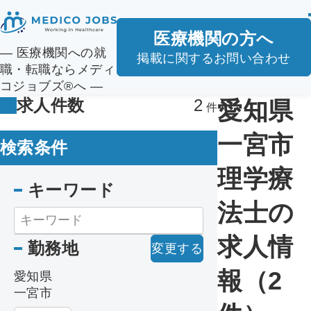
医療機関の方へ
― 医療機関への就
掲載に関するお問い合わせ
職・転職ならメディ
コジョブズ®へ ―
求人件数
2
愛知県
一宮市
検索条件
理学療
キーワード
法士の
求人情
勤務地
変更する
報（2
愛知県
一宮市