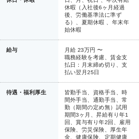
休日・休暇
日、月、祝日 、年次有給
休暇（入社後6ヶ月経過
後、労働基準法に準ず
る）、夏期休暇 、年末年
始休暇
給与
月給 23万円 〜
職務経験を考慮、賃金支
払日：月末締め切り、支
払い翌月25日
待遇・福利厚生
皆勤手当、資格手当、時
間外手当、通勤手当、常
勤（期間の定め無）試用
期間3ヶ月、昇給有り年1
回、賞与有り年2回、雇用
保険、労災保険、厚生年
金、健康保険、定期健康