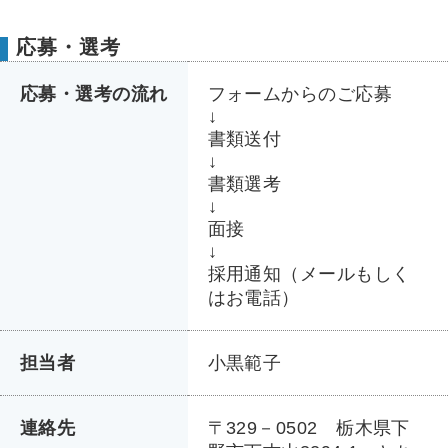
応募・選考
応募・選考の流れ
フォームからのご応募
↓
書類送付
↓
書類選考
↓
面接
↓
採用通知（メールもしく
はお電話）
担当者
小黒範子
連絡先
〒329－0502 栃木県下