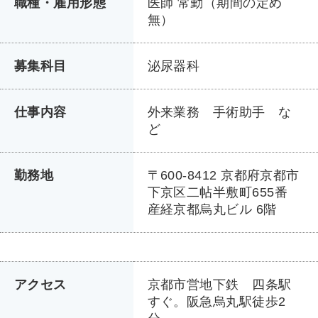
職種・雇用形態
医師 常勤（期間の定め
無）
募集科目
泌尿器科
仕事内容
外来業務 手術助手 な
ど
勤務地
〒600-8412 京都府京都市
下京区二帖半敷町655番
産経京都烏丸ビル 6階
アクセス
京都市営地下鉄 四条駅
すぐ。阪急烏丸駅徒歩2