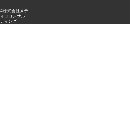
©株式会社メデ
ィココンサル
ティング