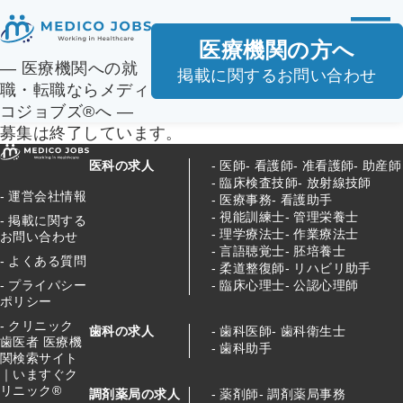
医療機関の方へ
― 医療機関への就
掲載に関するお問い合わせ
職・転職ならメディ
コジョブズ®へ ―
募集は終了しています。
医科の求人
医師
看護師
准看護師
助産師
臨床検査技師
放射線技師
運営会社情報
医療事務
看護助手
視能訓練士
管理栄養士
掲載に関する
理学療法士
作業療法士
お問い合わせ
言語聴覚士
胚培養士
よくある質問
柔道整復師
リハビリ助手
臨床心理士
公認心理師
プライパシー
ポリシー
クリニック
歯科の求人
歯科医師
歯科衛生士
歯医者 医療機
歯科助手
関検索サイト
｜いますぐク
リニック®
調剤薬局の求人
薬剤師
調剤薬局事務