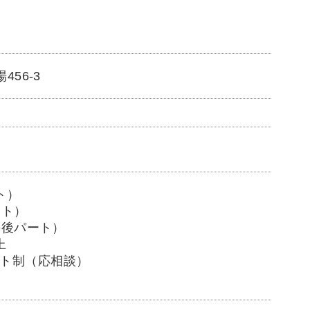
456-3
ト）
ート）
日午後パート）
上
ト制（応相談）
）