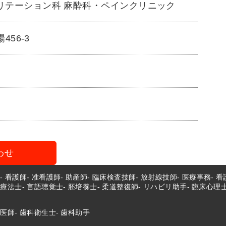
ビリテーション科 麻酔科・ペインクリニック
456-3
わせ
師
看護師
准看護師
助産師
臨床検査技師
放射線技師
医療事務
看
業療法士
言語聴覚士
胚培養士
柔道整復師
リハビリ助手
臨床心理
科医師
歯科衛生士
歯科助手