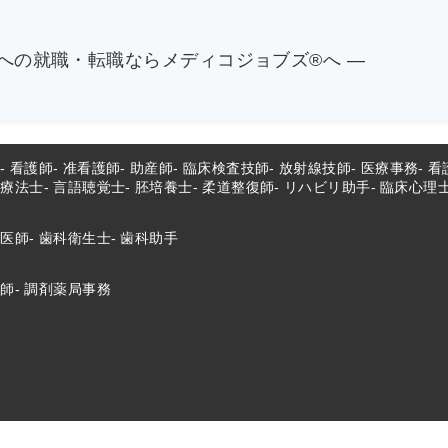
関への就職・転職ならメディコジョブズ®へ ―
師
看護師
准看護師
助産師
臨床検査技師
放射線技師
医療事務
看
業療法士
言語聴覚士
胚培養士
柔道整復師
リハビリ助手
臨床心理
科医師
歯科衛生士
歯科助手
剤師
調剤薬局事務