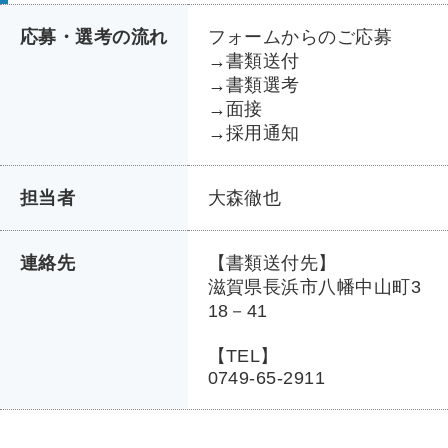
応募・選考の流れ
フォームからのご応募
→書類送付
→書類選考
→面接
→採用通知
担当者
大森徹也
連絡先
【書類送付先】
滋賀県長浜市八幡中山町3
18－41
【TEL】
0749-65-2911